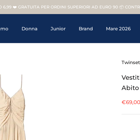
O 6,99 ❤️ GRATUITA PER ORDINI SUPERIORI AD EURO 90 📦 CON
omo
Donna
Junior
Brand
Mare 2026
Junior
Brand
Twinset
Vesti
Abito
€69,0