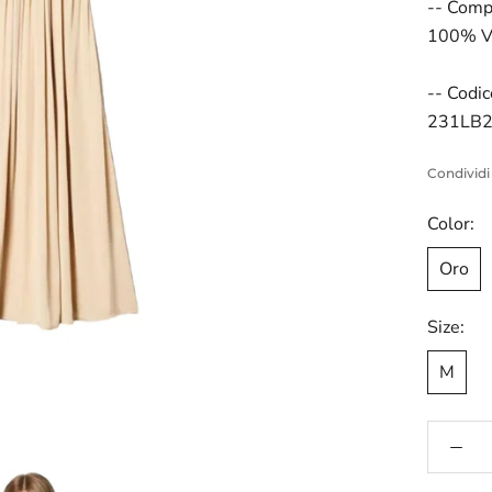
-- Comp
100% V
-- Codic
231LB
Condividi
Color:
Oro
Size:
M