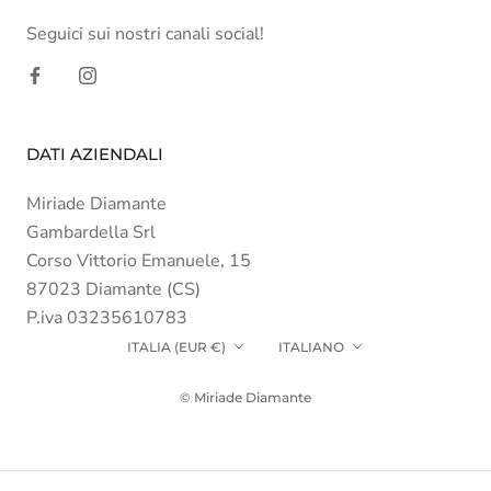
Seguici sui nostri canali social!
DATI AZIENDALI
Miriade Diamante
Gambardella Srl
Corso Vittorio Emanuele, 15
87023 Diamante (CS)
P.iva 03235610783
Paese/Area
Lingua
ITALIA (EUR €)
ITALIANO
geografica
© Miriade Diamante