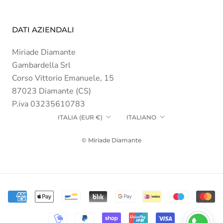
DATI AZIENDALI
Miriade Diamante
Gambardella Srl
Corso Vittorio Emanuele, 15
87023 Diamante (CS)
P.iva 03235610783
Paese/Area
Lingua
ITALIA (EUR €)
ITALIANO
geografica
© Miriade Diamante