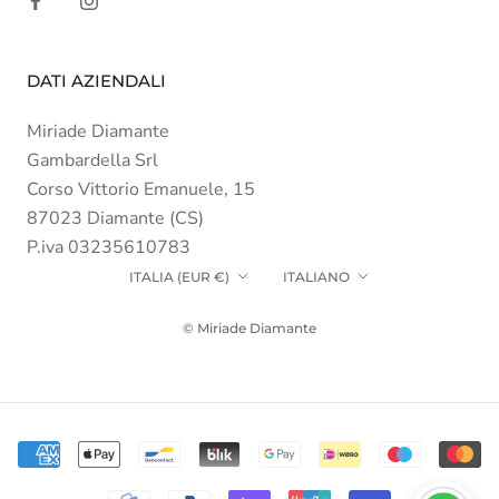
DATI AZIENDALI
Miriade Diamante
Gambardella Srl
Corso Vittorio Emanuele, 15
87023 Diamante (CS)
P.iva 03235610783
Paese/Area
Lingua
ITALIA (EUR €)
ITALIANO
geografica
© Miriade Diamante