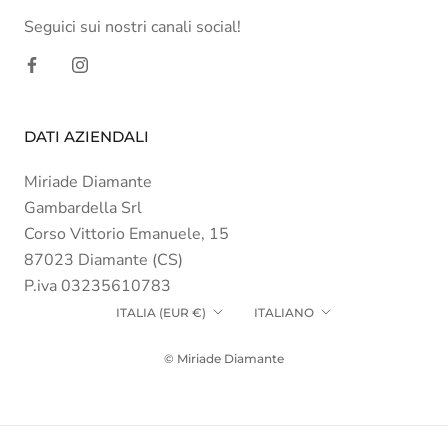
Seguici sui nostri canali social!
DATI AZIENDALI
Miriade Diamante
Gambardella Srl
Corso Vittorio Emanuele, 15
87023 Diamante (CS)
P.iva 03235610783
Paese/Area
Lingua
ITALIA (EUR €)
ITALIANO
geografica
© Miriade Diamante