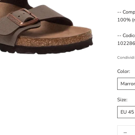
-- Comp
100% (n
-- Codic
10228
Condividi
Color:
Marro
Size:
EU 45