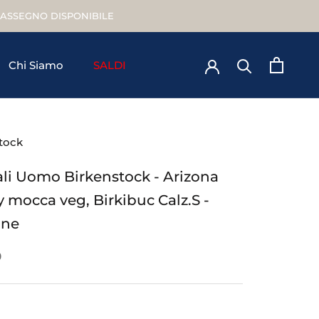
TRASSEGNO DISPONIBILE
Chi Siamo
SALDI
Chi Siamo
tock
li Uomo Birkenstock - Arizona
y mocca veg, Birkibuc Calz.S -
one
0