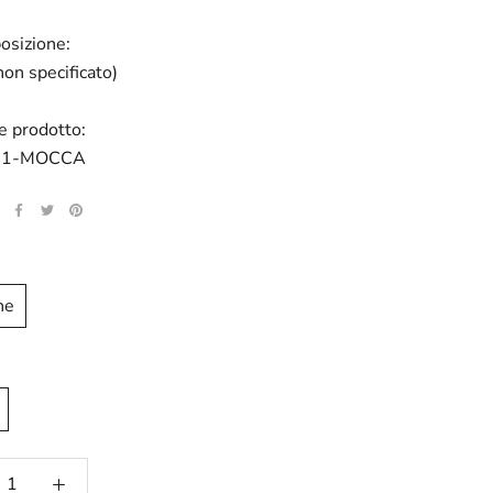
osizione:
on specificato)
e prodotto:
61-MOCCA
ne