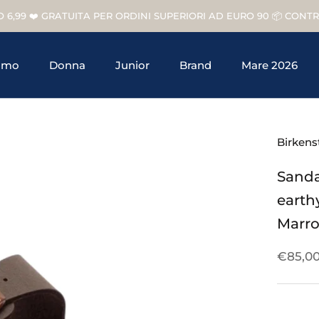
O 6,99 ❤️ GRATUITA PER ORDINI SUPERIORI AD EURO 90 📦 CON
omo
Donna
Junior
Brand
Mare 2026
Junior
Brand
Birkens
Sanda
earth
Marr
€85,0