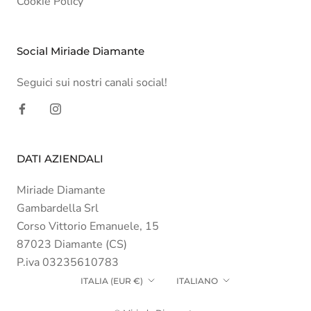
Cookie Policy
Social Miriade Diamante
Seguici sui nostri canali social!
DATI AZIENDALI
Miriade Diamante
Gambardella Srl
Corso Vittorio Emanuele, 15
87023 Diamante (CS)
P.iva 03235610783
Paese/Area
Lingua
ITALIA (EUR €)
ITALIANO
geografica