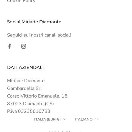
Cookie Policy
Social Miriade Diamante
Seguici sui nostri canali social!
DATI AZIENDALI
Miriade Diamante
Gambardella Srl
Corso Vittorio Emanuele, 15
87023 Diamante (CS)
P.iva 03235610783
Paese/Area
Lingua
ITALIA (EUR €)
ITALIANO
geografica