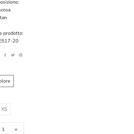
osizione:
scosa
tan
e prodotto:
E517-20
olore
XS