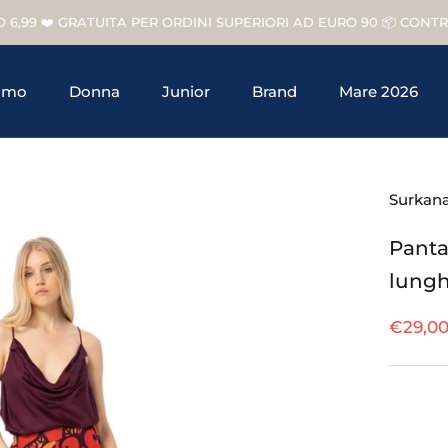
O 6,99 ❤️ GRATUITA PER ORDINI SUPERIORI AD EURO 90 📦 CON
omo
Donna
Junior
Brand
Mare 2026
Junior
Brand
Surkan
Panta
lungh
€29,0