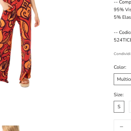
-- Comp
95% Vi
5% Elas
-- Codic
524TIC
Condividi
Color:
Multic
Size:
S