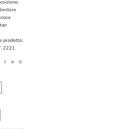
osizione:
iestere
scosa
tan
e prodotto:
7-2221