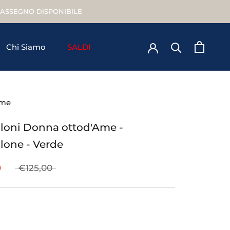
TRASSEGNO DISPONIBILE
Chi Siamo
SALDI
Chi Siamo
Ame
loni Donna ottod'Ame -
lone - Verde
0
€125,00