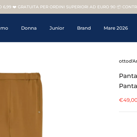
O 6,99 ❤️ GRATUITA PER ORDINI SUPERIORI AD EURO 90 📦 CON
omo
Donna
Junior
Brand
Mare 2026
Junior
Brand
ottod'
Panta
Panta
€49,0