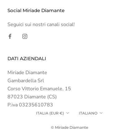
Social Miriade Diamante
Seguici sui nostri canali social!
DATI AZIENDALI
Miriade Diamante
Gambardella Srl
Corso Vittorio Emanuele, 15
87023 Diamante (CS)
P.iva 03235610783
Paese/Area
Lingua
ITALIA (EUR €)
ITALIANO
geografica
© Miriade Diamante