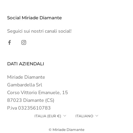
Social Miriade Diamante
Seguici sui nostri canali social!
DATI AZIENDALI
Miriade Diamante
Gambardella Srl
Corso Vittorio Emanuele, 15
87023 Diamante (CS)
P.iva 03235610783
Paese/Area
Lingua
ITALIA (EUR €)
ITALIANO
geografica
© Miriade Diamante