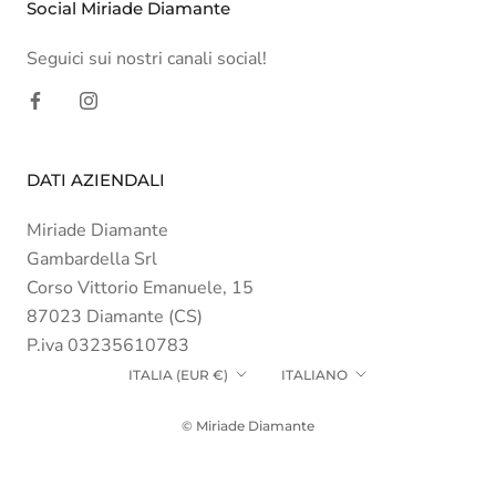
Social Miriade Diamante
Seguici sui nostri canali social!
DATI AZIENDALI
Miriade Diamante
Gambardella Srl
Corso Vittorio Emanuele, 15
87023 Diamante (CS)
P.iva 03235610783
Paese/Area
Lingua
ITALIA (EUR €)
ITALIANO
geografica
© Miriade Diamante