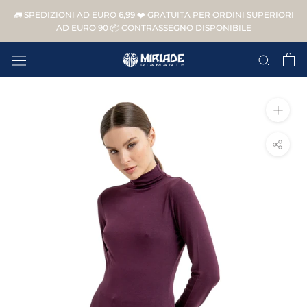
Vai
🚛 SPEDIZIONI AD EURO 6,99 ❤️ GRATUITA PER ORDINI SUPERIORI
al
AD EURO 90 📦 CONTRASSEGNO DISPONIBILE
contenuto