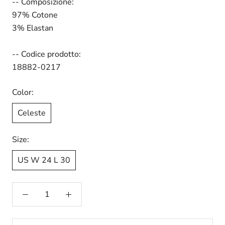
-- Composizione:
97% Cotone
3% Elastan
-- Codice prodotto:
18882-0217
Color:
Celeste
Size:
US W 24 L 30