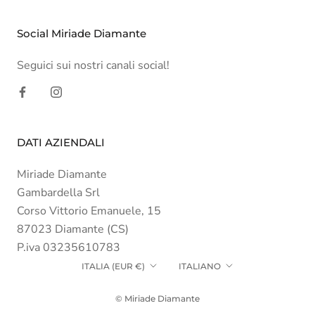
Social Miriade Diamante
Seguici sui nostri canali social!
DATI AZIENDALI
Miriade Diamante
Gambardella Srl
Corso Vittorio Emanuele, 15
87023 Diamante (CS)
P.iva 03235610783
Paese/Area
Lingua
ITALIA (EUR €)
ITALIANO
geografica
© Miriade Diamante