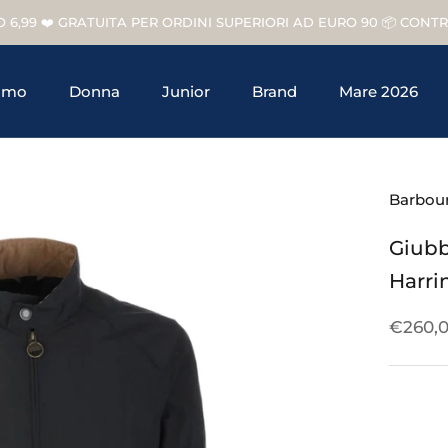
O 6,99 ❤️ GRATUITA PER ORDINI SUPERIORI AD EURO 90 📦 CON
omo
Donna
Junior
Brand
Mare 2026
Junior
Brand
Barbou
Giubb
Harri
€260,