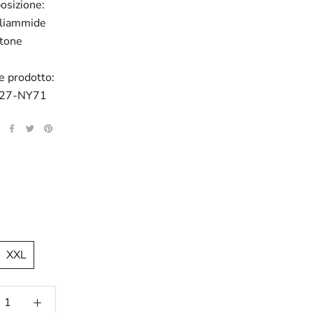
osizione:
liammide
tone
e prodotto:
27-NY71
XXL