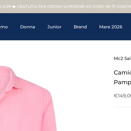
O 6,99 ❤️ GRATUITA PER ORDINI SUPERIORI AD EURO 90 📦 CON
omo
Donna
Junior
Brand
Mare 2026
Junior
Brand
Mc2 Sai
Camic
Pampl
€149,0