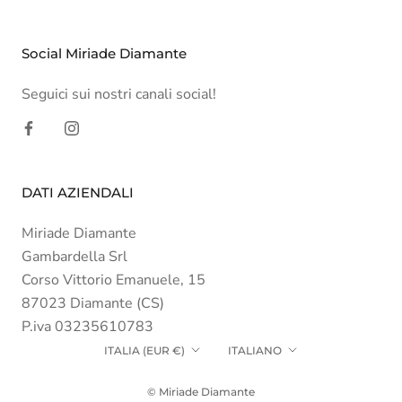
Social Miriade Diamante
Seguici sui nostri canali social!
DATI AZIENDALI
Miriade Diamante
Gambardella Srl
Corso Vittorio Emanuele, 15
87023 Diamante (CS)
P.iva 03235610783
Paese/Area
Lingua
ITALIA (EUR €)
ITALIANO
geografica
© Miriade Diamante