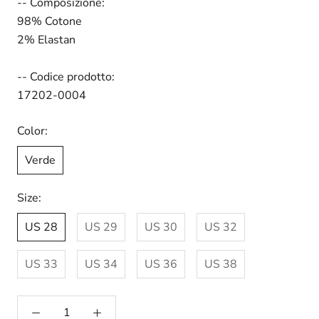
-- Composizione:
98% Cotone
2% Elastan
-- Codice prodotto:
17202-0004
Color:
Verde
Size:
US 28
US 29
US 30
US 32
US 33
US 34
US 36
US 38