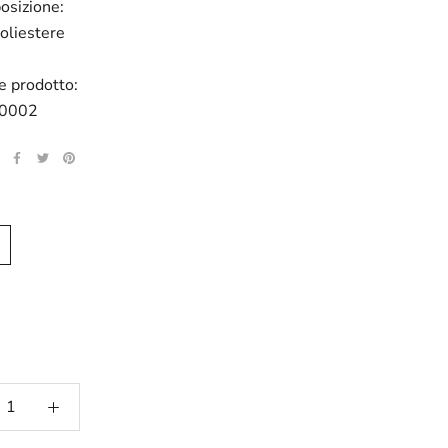
osizione:
liestere
e prodotto:
0002