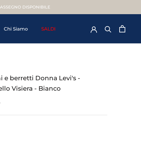
TRASSEGNO DISPONIBILE
Chi Siamo
SALDI
Chi Siamo
 e berretti Donna Levi's -
llo Visiera - Bianco
0