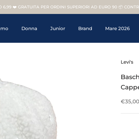
O 6,99 ❤️ GRATUITA PER ORDINI SUPERIORI AD EURO 90 📦 CON
omo
Donna
Junior
Brand
Mare 2026
Junior
Brand
Levi's
Baschi
Cappe
€35,0