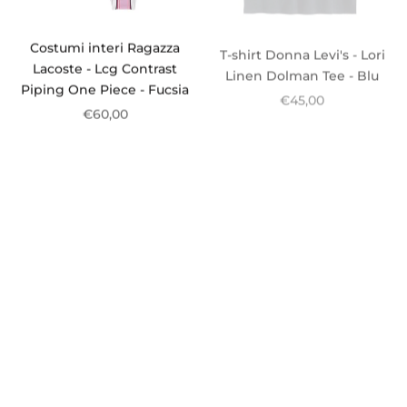
Costumi interi Ragazza
T-shirt Donna Levi's - Lori
Lacoste - Lcg Contrast
Linen Dolman Tee - Blu
Piping One Piece - Fucsia
€45,00
€60,00
Pantaloncini Donna Levi's -
Pantaloncini Donna Levi's -
501 Original Short - Bianco
501 Original Short - Grigio