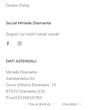
Cookie Policy
Social Miriade Diamante
Seguici sui nostri canali social!
DATI AZIENDALI
Miriade Diamante
Gambardella Srl
Corso Vittorio Emanuele, 15
87023 Diamante (CS)
P.iva 03235610783
Paese/Area
Lingua
ITALIA (EUR €)
ITALIANO